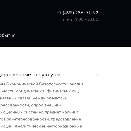
+7 (495) 286-51-92
пн-пт 9:00 - 18:00
события
дарственные структуры
мы Экономической Безопасности: анализ
льности юридических и физических лиц;
 неявных связей между объектами
ересованности; опрос внешних
мационных систем на предмет наличия
тов заинтересованности; представление
мации. Аналитические информационные