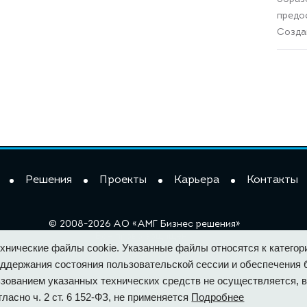
предо
Созда
Решения
Проекты
Карьера
Контакты
© 2008-2026 АО «АМГ Бизнес решения»
Все права защищены
нические файлы cookie. Указанные файлы относятся к категори
Политика конфиденциальности
ддержания состояния пользовательской сессии и обеспечения б
Антикоррупционная политика
зованием указанных технических средств не осуществляется, в
Сводная ведомость
ласно ч. 2 ст. 6 152-ФЗ, не применяется
Подробнее