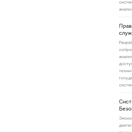
систе
анали
Прав
служ
Разраб
сопро
анали
досту
техни
госуд
систе
Сист
Безо
Эконо
деяте