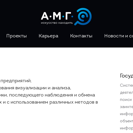
Проекты
Карьера
Контакты
Новости и 
Госу
предприятий;
Систе
ания визуализации и анализа,
деяте
тики, последующего наблюдения и обмена
поиск
х и с использованием различных методов в
заинт
инфор
объек
инфор