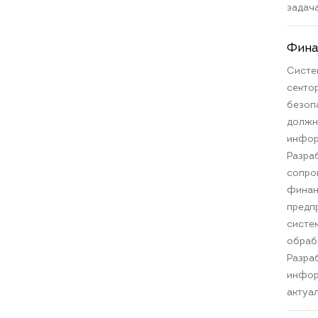
задач
Фина
Систе
секто
безоп
должн
инфор
Разраб
сопро
финан
предп
систе
обраб
Разра
инфор
актуа