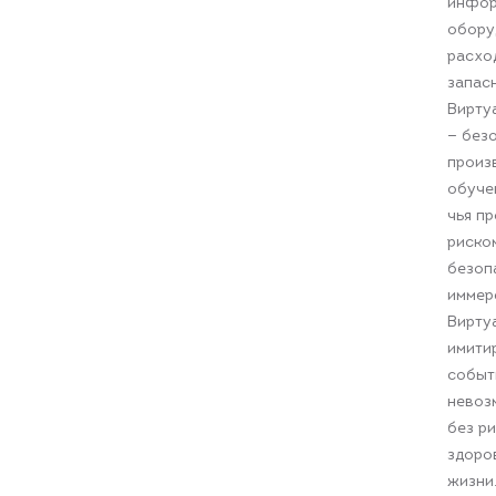
инфор
обору
расхо
запас
Вирту
— без
произ
обуче
чья п
риском
безоп
иммер
Вирту
имити
событ
невоз
без ри
здоро
жизни