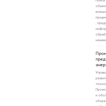
поиск
объек
внешн
предм
; пре
инфор
обрабо
межве
Про
пред
энер
Управ
разви
техно
Проек
и обс
сбора