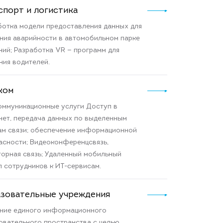
спорт и логистика
ботка модели предоставления данных для
ния аварийности в автомобильном парке
ний; Разработка VR — программ для
ния водителей.
ком
оммуникационные услуги Доступ в
нет, передача данных по выделенным
ам связи; обеспечение информационной
асности; Видеоконференцсвязь,
торная связь; Удаленный мобильный
п сотрудников к ИТ-сервисам.
зовательные учреждения
ние единого информационного
овательного пространства с целью