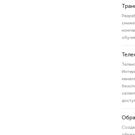
Тран
Разра
сниже
компа
обуче
Теле
Телек
Интер
канал
безоп
селек
досту
Обра
Созда
образ