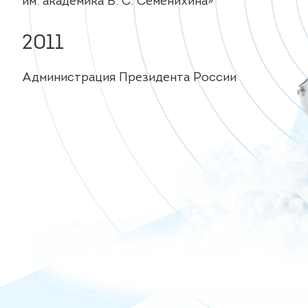
им. академика В. С. Семенихина»
2011
Администрация Президента России